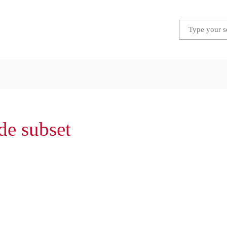
de subset