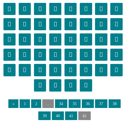
𫜔
𫜕
𫜖
𫜗
𫜘
𫜙
𫜚
𫜛
𫜜
𫜝
𫜞
𫜟
𫜠
𫜡
𫜢
𫜣
𫜤
𫜥
𫜦
𫜧
𫜨
𫜩
𫜪
𫜫
𫜬
𫜭
𫜮
𫜯
𫜰
𫜱
𫜲
𫜳
𫜴
𫜵
𫜶
𫜷
𫜸
𫜹
𫜺
𫜻
𫜼
𫜽
𫜾
𫜿
«
1
2
...
34
35
36
37
38
39
40
41
42