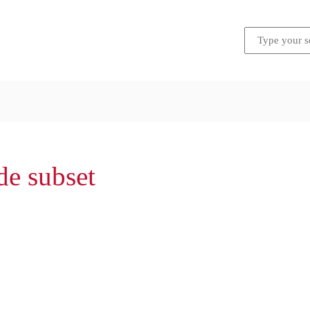
de subset