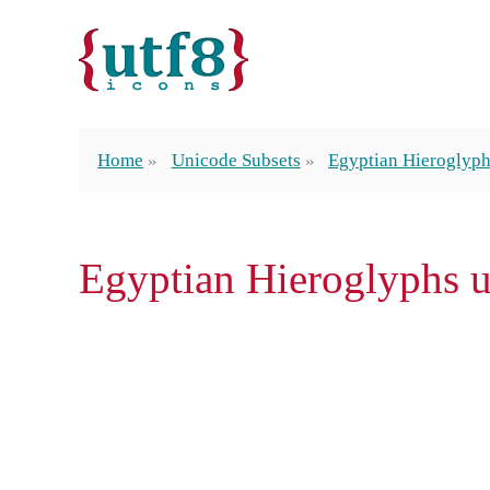
Home
Unicode Subsets
Egyptian Hieroglyp
Egyptian Hieroglyphs u