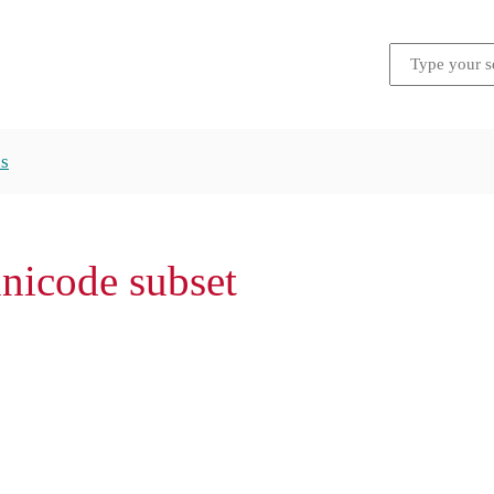
hs
nicode subset