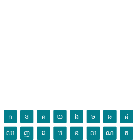
ក
ខ
គ
ឃ
ង
ច
ឆ
ជ
ឈ
ញ
ដ
ឋ
ឌ
ឍ
ណ
ត