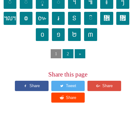
័
៑
្
៓
។
៕
៖
ៗ
៘
៙
៚
៛
ៜ
៝
៞
៟
០
១
២
៣
1
2
»
Share this page