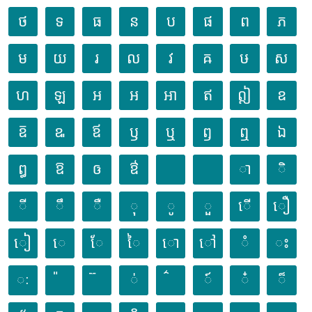
ថ
ទ
ធ
ន
ប
ផ
ព
ភ
ម
យ
រ
ល
វ
ឝ
ឞ
ស
ហ
ឡ
អ
ឣ
ឤ
ឥ
ឦ
ឧ
ឨ
ឩ
ឪ
ឫ
ឬ
ឭ
ឮ
ឯ
ឰ
ឱ
ឲ
ឳ
ា
ិ
ី
ឹ
ឺ
ុ
ូ
ួ
ើ
ឿ
ៀ
េ
ែ
ៃ
ោ
ៅ
ំ
ះ
ៈ
់
៍
៎
៏